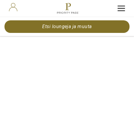
Etsi loungeja ja muuta
Fun ways to
pass time
before take-
off