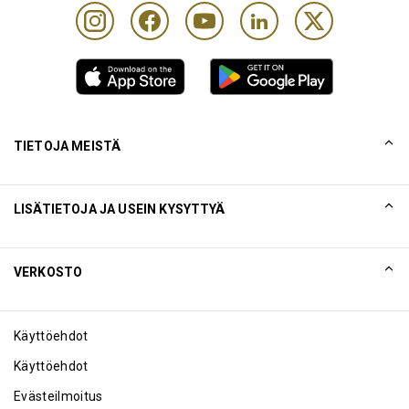
TIETOJA MEISTÄ
Tarinamme
LISÄTIETOJA JA USEIN KYSYTTYÄ
Collinson
Collinsonin juridiset lausunnot
Ohje
VERKOSTO
Uutiset
Sivukartta
Excellence Awards
Yhteistyökumppani
Käyttöehdot
Blogi
Käyttöehdot
Evästeilmoitus