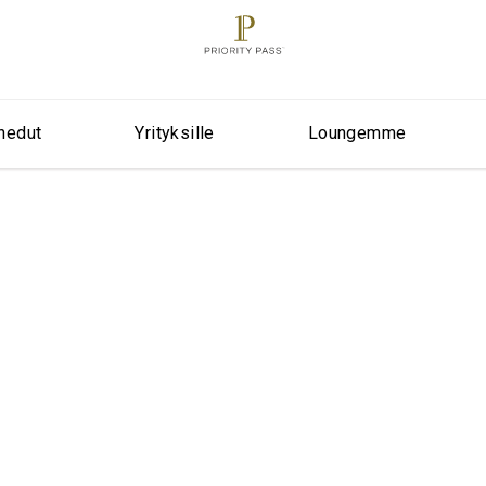
nedut
Yrityksille
Loungemme
ful 48 hours in