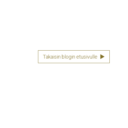
Takaisin blogin etusivulle
▶
 Singapore may be small but packs some serious
u’re touching down for business or simply passing