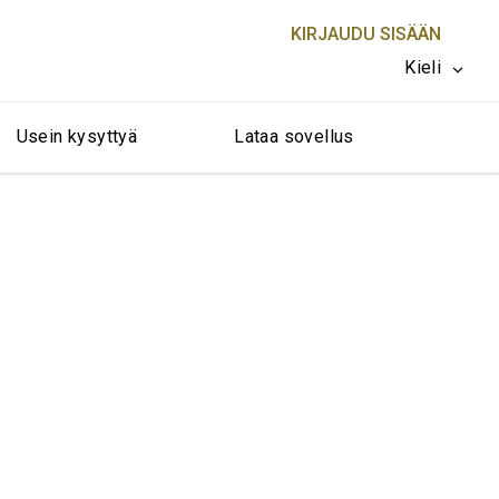
KIRJAUDU SISÄÄN
Kieli
Usein kysyttyä
Lataa sovellus
SULJE X
 Singapore