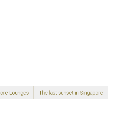
pore Lounges
The last sunset in Singapore
The city-state of
punch. Whether yo